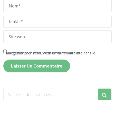
Enregistrer mon nom, mon e-mail et mon site dans le navigateur pour mon prochain commentaire.
Vous
recherchiez
quelque
chose