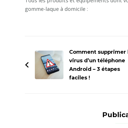
Tous les produits et équipements dont v
gomme-laque à domicile :
Navigation
d'article
Comment supprimer 
virus d’un téléphone
Android – 3 étapes
faciles !
Publica