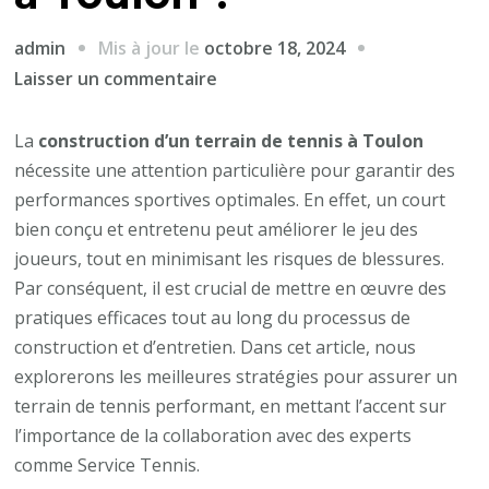
Mis à jour le
octobre 18, 2024
admin
sur
Laisser un commentaire
Comment
garantir
La
construction d’un terrain de tennis à Toulon
des
nécessite une attention particulière pour garantir des
performances
performances sportives optimales. En effet, un court
sportives
bien conçu et entretenu peut améliorer le jeu des
optimales
joueurs, tout en minimisant les risques de blessures.
après
Par conséquent, il est crucial de mettre en œuvre des
la
pratiques efficaces tout au long du processus de
Construction
construction et d’entretien. Dans cet article, nous
d’un
explorerons les meilleures stratégies pour assurer un
terrain
terrain de tennis performant, en mettant l’accent sur
de
l’importance de la collaboration avec des experts
tennis
comme Service Tennis.