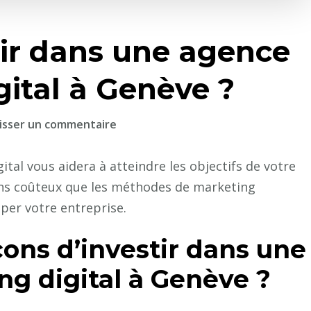
ir dans une agence
ital à Genève ?
sur
isser un commentaire
Comment
investir
tal vous aidera à atteindre les objectifs de votre
dans
ins coûteux que les méthodes de marketing
une
pper votre entreprise.
agence
de
çons d’investir dans une
marketing
g digital à Genève ?
digital
à