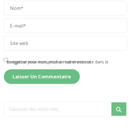
Enregistrer mon nom, mon e-mail et mon site dans le navigateur pour mon prochain commentaire.
Vous
recherchiez
quelque
chose