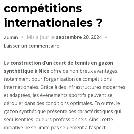
compétitions
internationales ?
Mis à jour le
septembre 20, 2024
admin
sur
Laisser un commentaire
Comment
la
La
construction d’un court de tennis en gazon
Construction
synthétique à Nice
offre de nombreux avantages,
d’un
notamment pour l’organisation de compétitions
court
internationales. Grâce à des infrastructures modernes
de
et adaptées, les événements sportifs peuvent se
tennis
dérouler dans des conditions optimales. En outre, le
en
gazon synthétique présente des caractéristiques qui
gazon
séduisent les joueurs professionnels. Ainsi, cette
synthétique
initiative ne se limite pas seulement à l’aspect