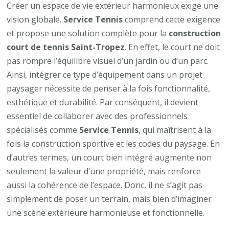
un
Créer un espace de vie extérieur harmonieux exige une
court
vision globale.
Service Tennis
comprend cette exigence
de
et propose une solution complète pour la
construction
tennis
court de tennis Saint-Tropez
. En effet, le court ne doit
dans
pas rompre l’équilibre visuel d’un jardin ou d’un parc.
un
Ainsi, intégrer ce type d’équipement dans un projet
projet
paysager nécessite de penser à la fois fonctionnalité,
paysager
esthétique et durabilité. Par conséquent, il devient
:
essentiel de collaborer avec des professionnels
une
spécialisés comme
Service Tennis
, qui maîtrisent à la
approche
fois la construction sportive et les codes du paysage. En
réfléchie
d’autres termes, un court bien intégré augmente non
seulement la valeur d’une propriété, mais renforce
aussi la cohérence de l’espace. Donc, il ne s’agit pas
simplement de poser un terrain, mais bien d’imaginer
une scène extérieure harmonieuse et fonctionnelle.