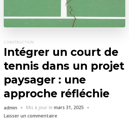
CONSTRUCTION
Intégrer un court de
tennis dans un projet
paysager : une
approche réfléchie
Mis à jour le
mars 31, 2025
admin
sur
Laisser un commentaire
Intégrer