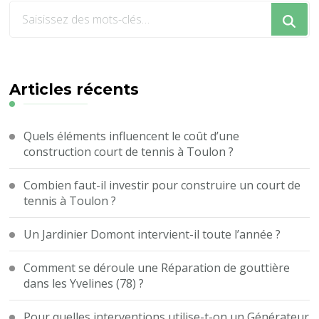
Vous
recherchiez
quelque
chose
?
Articles récents
Quels éléments influencent le coût d’une
construction court de tennis à Toulon ?
Combien faut-il investir pour construire un court de
tennis à Toulon ?
Un Jardinier Domont intervient-il toute l’année ?
Comment se déroule une Réparation de gouttière
dans les Yvelines (78) ?
Pour quelles interventions utilise-t-on un Générateur