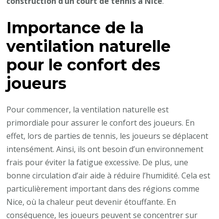
construction d’un court de tennis à Nice
.
construction
Importance de la
d’un
court
ventilation naturelle
de
pour le confort des
tennis
à
joueurs
Nice
?
Pour commencer, la ventilation naturelle est
primordiale pour assurer le confort des joueurs. En
effet, lors de parties de tennis, les joueurs se déplacent
intensément. Ainsi, ils ont besoin d’un environnement
frais pour éviter la fatigue excessive. De plus, une
bonne circulation d’air aide à réduire l’humidité. Cela est
particulièrement important dans des régions comme
Nice, où la chaleur peut devenir étouffante. En
conséquence, les joueurs peuvent se concentrer sur