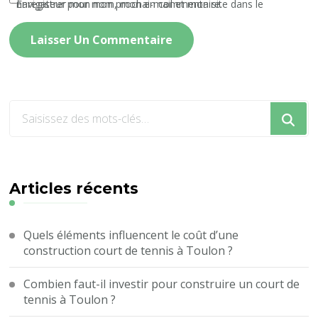
Enregistrer mon nom, mon e-mail et mon site dans le navigateur pour mon prochain commentaire.
Vous
recherchiez
quelque
chose
?
Articles récents
Quels éléments influencent le coût d’une
construction court de tennis à Toulon ?
Combien faut-il investir pour construire un court de
tennis à Toulon ?