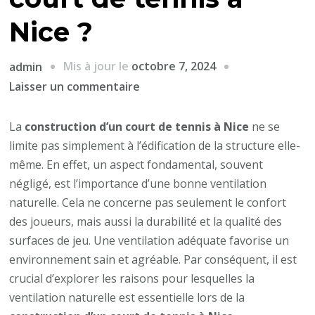
Nice ?
Mis à jour le
octobre 7, 2024
admin
sur
Laisser un commentaire
Pourquoi
est-
La
construction d’un court de tennis à Nice
ne se
il
limite pas simplement à l’édification de la structure elle-
important
même. En effet, un aspect fondamental, souvent
d’avoir
négligé, est l’importance d’une bonne ventilation
une
naturelle. Cela ne concerne pas seulement le confort
bonne
des joueurs, mais aussi la durabilité et la qualité des
ventilation
surfaces de jeu. Une ventilation adéquate favorise un
naturelle
environnement sain et agréable. Par conséquent, il est
autour
crucial d’explorer les raisons pour lesquelles la
de
ventilation naturelle est essentielle lors de la
la