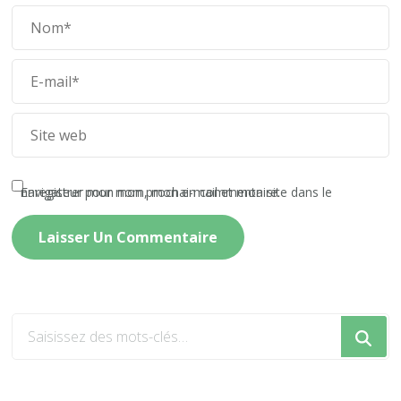
Enregistrer mon nom, mon e-mail et mon site dans le navigateur pour mon prochain commentaire.
Vous
recherchiez
quelque
chose