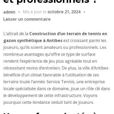
Mis à jour le
octobre 21, 2024
admin
sur
Laisser un commentaire
Pourquoi
la
L’attrait de la
Construction d’un terrain de tennis en
Construction
gazon synthétique à Antibes
est croissant parmi les
d’un
joueurs, qu’ils soient amateurs ou professionnels. Les
terrain
nombreux avantages qu’offre ce type de surface
de
rendent l’expérience de jeu plus agréable tout en
tennis
nécessitant moins d’entretien. De plus, la ville d’Antibes
en
bénéficie d’un climat favorable à l’utilisation de ces
gazon
terrains toute l’année. Service Tennis, une entreprise
synthétique
locale spécialisée dans ce domaine, joue un rôle clé dans
à
le développement de cette infrastructure. Voyons
Antibes
pourquoi cette tendance séduit tant de joueurs.
attire-