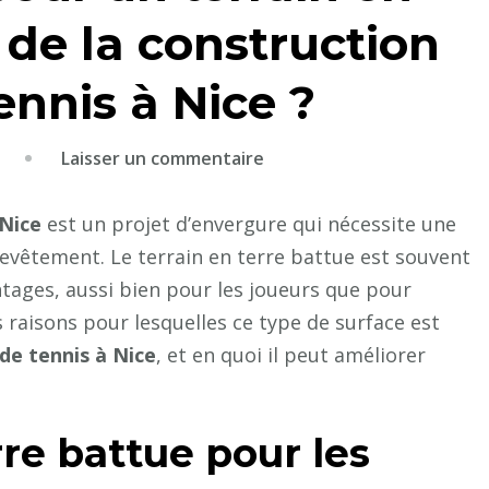
 de la construction
ennis à Nice ?
sur
Laisser un commentaire
Pourquoi
opter
 Nice
est un projet d’envergure qui nécessite une
pour
evêtement. Le terrain en terre battue est souvent
un
tages, aussi bien pour les joueurs que pour
terrain
les raisons pour lesquelles ce type de surface est
en
 de tennis à Nice
, et en quoi il peut améliorer
terre
battue
lors
re battue pour les
de
la