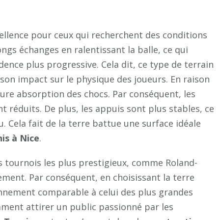
construction
d’un
ellence pour ceux qui recherchent des conditions
terrain
longs échanges en ralentissant la balle, ce qui
de
tennis
ence plus progressive. Cela dit, ce type de terrain
à
son impact sur le physique des joueurs. En raison
Nice
eure absorption des chocs. Par conséquent, les
?
t réduits. De plus, les appuis sont plus stables, ce
u. Cela fait de la terre battue une surface idéale
is à Nice
.
es tournois les plus prestigieux, comme Roland-
ement. Par conséquent, en choisissant la terre
onnement comparable à celui des plus grandes
ment attirer un public passionné par les