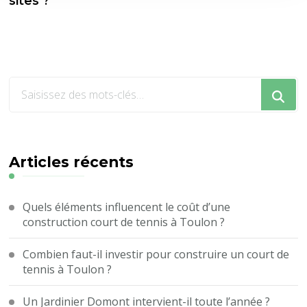
sites ?
Vous
recherchiez
quelque
chose
?
Articles récents
Quels éléments influencent le coût d’une
construction court de tennis à Toulon ?
Combien faut-il investir pour construire un court de
tennis à Toulon ?
Un Jardinier Domont intervient-il toute l’année ?