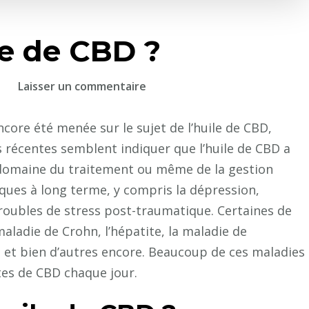
le de CBD ?
sur
Laisser un commentaire
À
quoi
ore été menée sur le sujet de l’huile de CBD,
sert
s récentes semblent indiquer que l’huile de CBD a
l’huile
 domaine du traitement ou même de la gestion
de
ques à long terme, y compris la dépression,
CBD
s troubles de stress post-traumatique. Certaines de
?
maladie de Crohn, l’hépatite, la maladie de
, et bien d’autres encore. Beaucoup de ces maladies
tes de CBD chaque jour.