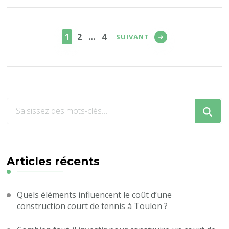
Pagination
des
PAGE
PAGE
PAGE
1
2
…
4
SUIVANT
publications
Vous
recherchiez
quelque
chose
?
Articles récents
Quels éléments influencent le coût d’une
construction court de tennis à Toulon ?