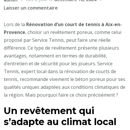
sur
Laisser un commentaire
Pourquoi
opter
Lors de la
Rénovation d’un court de tennis à Aix-en-
pour
Provence
, choisir un revêtement poreux, comme celui
un
proposé par Service Tennis, peut faire une réelle
revêtement
différence. Ce type de revêtement présente plusieurs
poreux
avantages, notamment en termes de durabilité,
lors
d’entretien et de sécurité pour les joueurs. Service
de
Tennis, expert local dans la rénovation de courts de
la
tennis, recommande vivement le béton poreux pour ses
Rénovation
qualités uniques adaptées aux conditions climatiques de
d’un
la région. Mais pourquoi faire ce choix précisément ?
court
Un revêtement qui
de
tennis
s’adapte au climat local
à