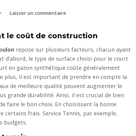
sur
Laisser un commentaire
C’est
quoi
t le coût de construction
le
coût
Toulon
repose sur plusieurs facteurs, chacun ayant
moyen
out d’abord, le type de surface choisi pour le court
pour
court en gazon synthétique coûte généralement
la
e plus, il est important de prendre en compte la
construction
iaux de meilleure qualité peuvent augmenter le
d’un
 grande durabilité. Ainsi, il est crucial de bien
court
de
de faire le bon choix. En choisissant la bonne
tennis
 certains frais. Service Tennis, par exemple,
à
s budgets.
Toulon
?