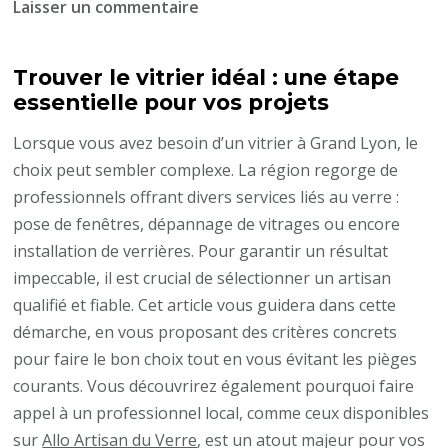
sur
Laisser un commentaire
Comment
choisir
Trouver le vitrier idéal : une étape
un
essentielle pour vos projets
vitrier
à
Lorsque vous avez besoin d’un vitrier à Grand Lyon, le
Grand
choix peut sembler complexe. La région regorge de
Lyon
professionnels offrant divers services liés au verre :
pour
pose de fenêtres, dépannage de vitrages ou encore
des
installation de verrières. Pour garantir un résultat
travaux
impeccable, il est crucial de sélectionner un artisan
de
qualifié et fiable. Cet article vous guidera dans cette
qualité
démarche, en vous proposant des critères concrets
?
pour faire le bon choix tout en vous évitant les pièges
courants. Vous découvrirez également pourquoi faire
appel à un professionnel local, comme ceux disponibles
sur
Allo Artisan du Verre
, est un atout majeur pour vos