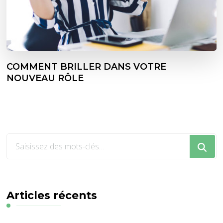
COMMENT BRILLER DANS VOTRE
NOUVEAU RÔLE
Vous
recherchiez
quelque
chose
?
Articles récents