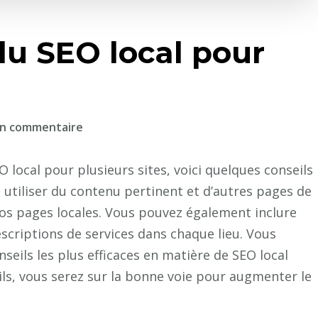
u SEO local pour
sur
un commentaire
Comment
faire
 local pour plusieurs sites, voici quelques conseils
du
tiliser du contenu pertinent et d’autres pages de
SEO
vos pages locales. Vous pouvez également inclure
local
escriptions de services dans chaque lieu. Vous
pour
seils les plus efficaces en matière de SEO local
plusieurs
eils, vous serez sur la bonne voie pour augmenter le
sites
?