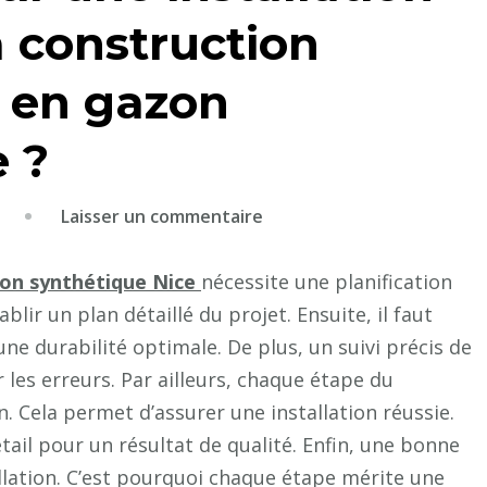
a construction
s en gazon
 ?
sur
Laisser un commentaire
Comment
garantir
zon synthétique Nice
nécessite une planification
une
ablir un plan détaillé du projet. Ensuite, il faut
installation
ne durabilité optimale. De plus, un suivi précis de
réussie
r les erreurs. Par ailleurs, chaque étape du
lors
n. Cela permet d’assurer une installation réussie.
de
étail pour un résultat de qualité. Enfin, une bonne
la
allation. C’est pourquoi chaque étape mérite une
construction