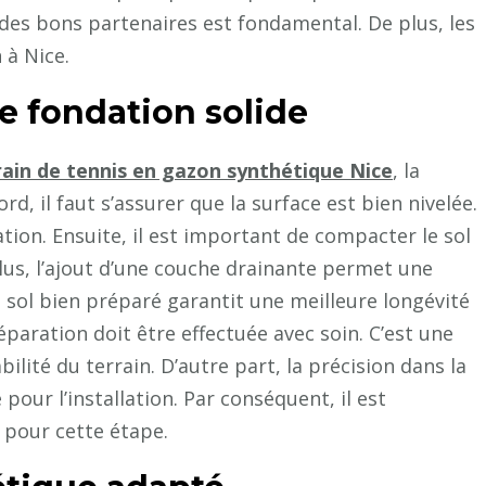
ix des bons partenaires est fondamental. De plus, les
terrain
de
 à Nice.
tennis
ne fondation solide
en
gazon
synthétique
rain de tennis en gazon synthétique Nice
, la
Nice
rd, il faut s’assurer que la surface est bien nivelée.
?
llation. Ensuite, il est important de compacter le sol
plus, l’ajout d’une couche drainante permet une
n sol bien préparé garantit une meilleure longévité
paration doit être effectuée avec soin. C’est une
ilité du terrain. D’autre part, la précision dans la
pour l’installation. Par conséquent, il est
 pour cette étape.