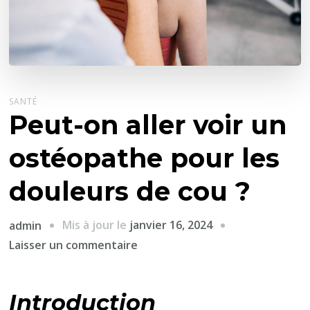
SANTÉ
Peut-on aller voir un
ostéopathe pour les
douleurs de cou ?
Mis à jour le
janvier 16, 2024
admin
sur
Laisser un commentaire
Peut-
on
Introduction
aller