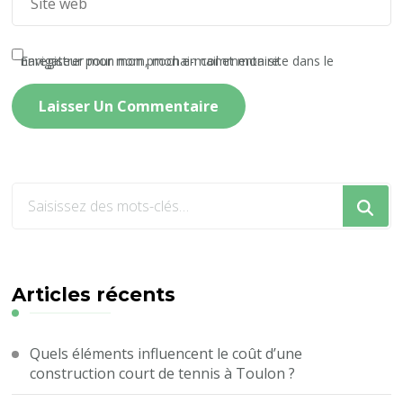
Enregistrer mon nom, mon e-mail et mon site dans le navigateur pour mon prochain commentaire.
Vous
recherchiez
quelque
chose
?
Articles récents
Quels éléments influencent le coût d’une
construction court de tennis à Toulon ?