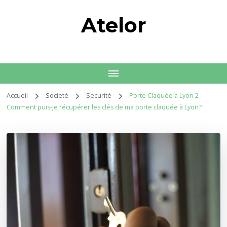
Atelor
Accueil
Societé
Securité
Porte Claquée a Lyon 2 :
Comment puis-je récupérer les clés de ma porte claquée à Lyon?