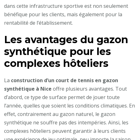
à
dans cette infrastructure sportive est non seulement
Nice
bénéfique pour les clients, mais également pour la
est-
rentabilité de l’établissement.
elle
Les avantages du gazon
recommandée
pour
synthétique pour les
les
complexes hôteliers
complexes
hôteliers
La
construction d’un court de tennis en gazon
?
synthétique à Nice
offre plusieurs avantages. Tout
d’abord, ce type de surface permet de jouer toute
l’année, quelles que soient les conditions climatiques. En
effet, contrairement au gazon naturel, le gazon
synthétique ne souffre pas des intempéries. Ainsi, les
complexes hôteliers peuvent garantir à leurs clients
une expérience de jeu optimale, peu importe la saison.