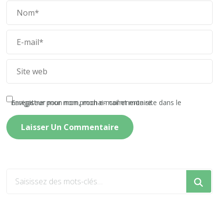
Enregistrer mon nom, mon e-mail et mon site dans le navigateur pour mon prochain commentaire.
Vous
recherchiez
quelque
chose