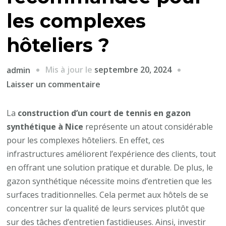
les complexes
hôteliers ?
Mis à jour le
septembre 20, 2024
admin
sur
Laisser un commentaire
Pourquoi
la
La
construction d’un court de tennis en gazon
Construction
synthétique à Nice
représente un atout considérable
d’un
pour les complexes hôteliers. En effet, ces
court
infrastructures améliorent l’expérience des clients, tout
de
en offrant une solution pratique et durable. De plus, le
tennis
gazon synthétique nécessite moins d’entretien que les
en
surfaces traditionnelles. Cela permet aux hôtels de se
gazon
concentrer sur la qualité de leurs services plutôt que
synthétique
sur des tâches d’entretien fastidieuses. Ainsi, investir