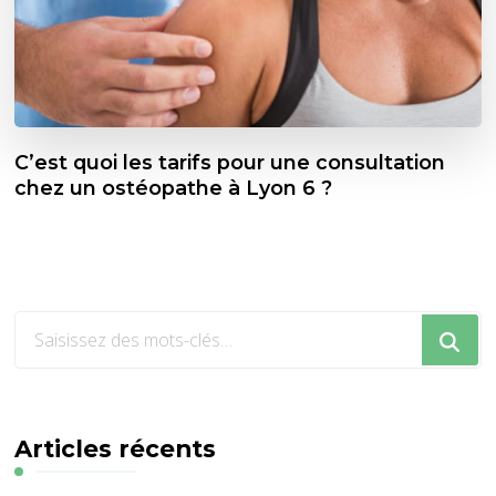
C’est quoi les tarifs pour une consultation
chez un ostéopathe à Lyon 6 ?
Vous
recherchiez
quelque
chose
?
Articles récents