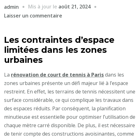
Mis à jour le
août 21, 2024
admin
sur
Laisser un commentaire
Qu’est-
ce
Les contraintes d’espace
qui
limitées dans les zones
est
le
urbaines
plus
défi
La
rénovation de court de tennis à Paris
dans les
lors
zones urbaines présente un défi majeur lié à l’espace
de
restreint. En effet, les terrains de tennis nécessitent une
la
surface considérable, ce qui complique les travaux dans
rénovation
des espaces réduits. Par conséquent, la planification
de
minutieuse est essentielle pour optimiser l’utilisation de
court
chaque mètre carré disponible. De plus, il est nécessaire
de
de tenir compte des constructions avoisinantes, comme