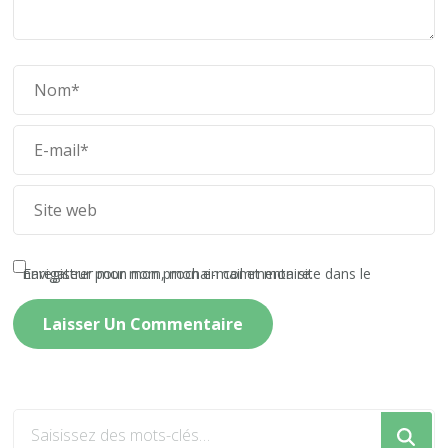
Enregistrer mon nom, mon e-mail et mon site dans le navigateur pour mon prochain commentaire.
Vous