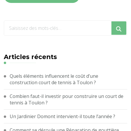
Vous
recherchiez
quelque
chose
?
Articles récents
Quels éléments influencent le coût d’une
construction court de tennis à Toulon ?
Combien faut-il investir pour construire un court de
tennis à Toulon ?
Un Jardinier Domont intervient-il toute l’année ?
Comment se déroule une Réparation de gouttière