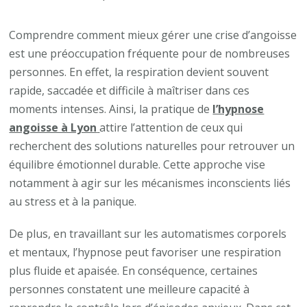
Est-
ce
Comprendre comment mieux gérer une crise d’angoisse
que
est une préoccupation fréquente pour de nombreuses
l’hy
personnes. En effet, la respiration devient souvent
ango
rapide, saccadée et difficile à maîtriser dans ces
à
moments intenses. Ainsi, la pratique de
l’hypnose
Lyon
angoisse à Lyon
attire l’attention de ceux qui
aide
recherchent des solutions naturelles pour retrouver un
à
équilibre émotionnel durable. Cette approche vise
mieu
notamment à agir sur les mécanismes inconscients liés
cont
au stress et à la panique.
sa
De plus, en travaillant sur les automatismes corporels
resp
et mentaux, l’hypnose peut favoriser une respiration
en
plus fluide et apaisée. En conséquence, certaines
cas
personnes constatent une meilleure capacité à
d’an